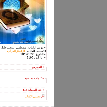
» مؤلف الكتاب : مصطفى السعيد خليل
» تصنيف الكتاب :
الإعجاز القرآني
» التاريخ : 28/6/2022
» زيارات : 2196
» الفهرس :
» كلمات مفتاحية :
» عدد الملفات (1) :
تحميل الكتاب