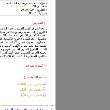
» مؤلف الكتاب : رمضان عبده على
» تصنيف الكتاب :
كتب مطلوبة
» التاريخ : 25/2/2024
» زيارات : 5058
» الفهرس :
# تاريخ إيران القديم و بعض مظاهر حضا
الأناضول - بلاد الشام # تاريخ الأناضول 
الحضارية لشعوب شمال بلاد الشام القديم
الدينية عند العبرانيين و الكتب الديني
للكتاب # تاريخ الشرق الأدنى الق
الخليج العربي القديم و بعض المواقع و ا
مظاهره الحضارية # كشاف الأعلام # محتو
» كلمات مفتاحية :
» عدد الملفات (3) :
تحميل الجزء الثالث
تحميل الجزء الثاني
تحميل الجزء الأول
جميع الحقوق محفوظة لمكتبة المهتدين الإسلامية 2005-2024 | الكتب تعبر عن 