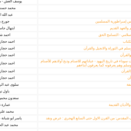
يوسف العش - م
محمد حسن
عبد الله 
 إمبراطورية المسلمين
جورج 
 والعهد القديم
ابتهال جا
إسلامي - التسامح الحق
احمد ش
كتاب
احمد حجاز
سلم في التوراة والانجيل والقرآن
احمد حجاز
القرآن
احمد حجاز
سوداء في تاريخ اليهود - عباداتهم للاصنام وذبح أولادهم للأصنام
احمد حجاز
وسلم وهم يعرفونه كما يعرفون أبناءهم
القرآن
احمد حجاز
آن
احمد حجاز
سفة
سلوى عبد ال
باول ت
سعدون محمود
الأديان القديمة
عمارة 
محمد علي
ب المقدس: من القرن الاول حتى السابع الهجري : عرض ونقد
ياسر ابو شبانة
محمد عبد الح