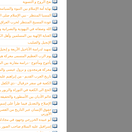
نفخ الروح و التسوية
نهاية أمة الإسلام بين النبوة والسياسة
المسيا المنتظر - نبي الإسلام صلى ا
عودة المسيح المنتظر لحرب العراق ب
الله وصفاته في اليهودية والنصرانية و
العناية الإلهية بين المسلمين وأهل ال
الإنجيل والصليب
تمهيد لدراسة الأناجيل الأربعة و إنجيل 
يوم الرب العظيم المسمى معركة هرمج
يأجوج ومأجوج - دراسة مقارنة بين ا
معركة هرمجدون و نزول عيسى والمهدي
تاريخ العرب القديم - من إبراهيم علي
الكعبة في سفر حزقيال - ذي الكفل 586ق.م - نقد لأراء بوش الجد في إحياء عظام الموتى
الحج الى الكعبة في التوراة والزبور و
عالم الأديان بين الأسطورة والحقيقة
الإصلاح والتعديل فيما طرأ على إسم ا
حقوق الإنسان عبر التاريخ من العصر ا
الأوربي
أبو عبيدة الخزرجي وجهود في مجادلة
إسرافيل عليه السلام صاحب الصور و ا