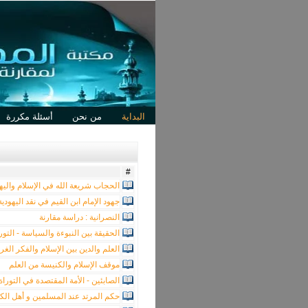
البداية
من نحن
أسئلة مكررة
#
الحجاب شريعة الله في الإسلام واليهو
جهود الإمام ابن القيم في نقد اليهودية
النصرانية : دراسة مقارنة
الحقيقة بين النبوءة والسياسة - التور
العلم والدين بين الإسلام والفكر الغر
موقف الإسلام والكنيسة من العلم
الصابئين - الأمة المقتصدة في التوراة
حكم المرتد عند المسلمين و أهل الك