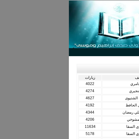
لف
زيارات
امري
4022
نجيري
4274
الشتيوى
4627
 الحافظ
4192
علي رمضان
4344
المشوخي
4206
ي السقا
11634
ي السقا
5178