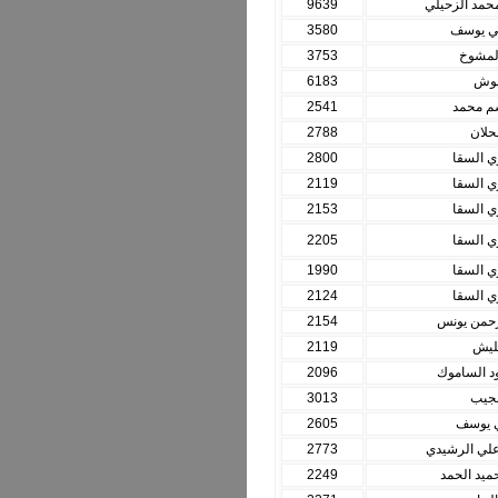
حمد الزحيلي
9639
ي يوسف
3580
المشوخ
3753
بوش
6183
سم محمد
2541
حلان
2788
ي السقا
2800
ي السقا
2119
ي السقا
2153
ي السقا
2205
ي السقا
1990
ي السقا
2124
رحمن يونس
2154
يليش
2119
 الساموك
2096
نجيب
3013
 يوسف
2605
 علي الرشيدي
2773
ميد الحمد
2249