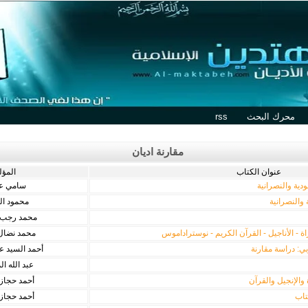
محرك البحث
rss
مقارنة اديان
عنوان الكتاب
المؤ
دية والنصرانية
سامي ع
 والنصرانية
محمود ال
محمد رجب 
اة - الأناجيل - القرآن الكريم - نوستراداموس
محمد نضال
بي: دراسة مقارنة
أحمد السيد 
عبد الله 
 والإنجيل والقرآن
أحمد حجاز
تاب
أحمد حجاز