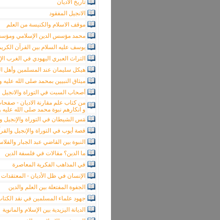
تاريخ الأديان
الانجيل المفقود
موقف الاسلام والكنيسة من العلم
محمد مؤسس الدين الإسلامي ومؤسس
يوسف عليه السلام بين القرآن الكريم
التراث العبري اليهودي في الغرب ال
هيكل سليمان عند المسلمين وأهل ال
ميثاق النبيين بمحمد صلى الله عليه و
أصحاب السبت في التوراة والانجيل و
من كتاب علم مقارنة الاديان - صفحات 
و انكارهم نبوة محمد صلى الله عليه 
مَس الشيطان في التوراة والإنجيل و
قصة أيوب في التوراة والإنجيل والقر
النبوة بين القاضي عبد الجبار والفلا
ما الدين؟ مقالات في فلسفة الدين
في المذاهب الفكرية المعاصرة
الإنسان في ظل الأديان - المعتقدات و
الجفوة المفتعلة بين العلم والدين
جهود علماء المسلمين في نقد الكتا
الديانة اليزيدية بين الإسلام والمانوية