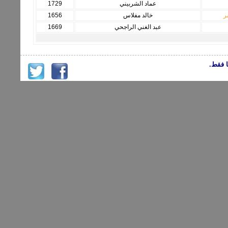
عماد الشربيني
1729
ر
خالد مفلاس
1656
عبد الغني الراجحي
1669