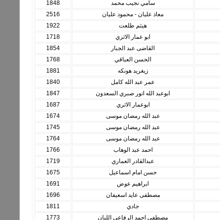
سامي نجيب محمد
1848
معاذ عليان - محمود عليان
2516
هيثم طلعت
1922
ابو عمار الاثري
1718
القاضى عبد الجبار
1854
الحسن العباقي
1768
زيغريد هونكه
1881
عمر عبد الله كامل
1840
ابوعبد الله انور صبري السعدون
1847
ابوعمار الاثري
1687
عبد الله رمضان موسى
1674
عبد الله رمضان موسى
1745
عبد الله رمضان موسى
1764
احمد عبد الوهاب
1766
عبدالقادر العماري
1719
حسن امام اسماعيل
1675
ابراهيم عوض
1691
مصطفى عايد اسعيفان
1696
جادي
1811
مصطفى احمد الرفاعى اللبان
1773